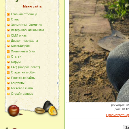
Меню сайта
Главная страница
О наc
Зоомагазин Хомячок
Ветеринарная клиника
СМИ о нас
Дисконтные карты
Фотогалерея
Хомячиный блог
Статьи
Форум
FAQ (вопрос-ответ)
Открытки и обои
Полезные сайты
Контакты
Гостевая книга
Онлайн запись
Просмотров
: 3
Дата
: 03.12
Просмотреть ф