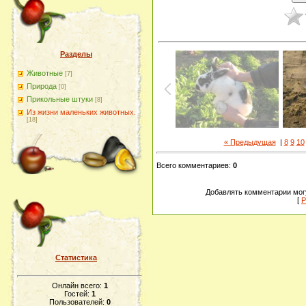
Разделы
Животные
[7]
Природа
[0]
Прикольные штуки
[8]
Из жизни маленьких животных.
[18]
« Предыдущая
|
8
9
10
Всего комментариев
:
0
Добавлять комментарии могу
[
Р
Статистика
Онлайн всего:
1
Гостей:
1
Пользователей:
0