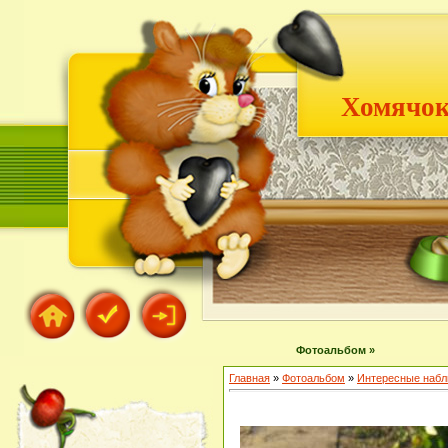
Хомячок
Фотоальбом »
Главная
»
Фотоальбом
»
Интересные наб