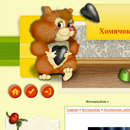
Хомячок
Фотоальбом »
Главная
»
Фотоальбом
»
Интересные наб