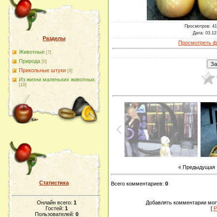
Просмотров
: 4
Дата
: 03.12
Разделы
Просмотреть ф
Животные
[7]
Природа
[0]
Прикольные штуки
[8]
Из жизни маленьких животных.
[18]
« Предыдущая
Статистика
Всего комментариев
:
0
Онлайн всего:
1
Добавлять комментарии могу
Гостей:
1
[
Р
Пользователей:
0