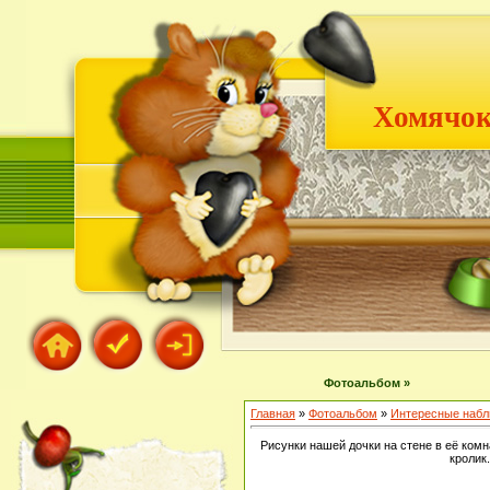
Хомячок
Фотоальбом »
Главная
»
Фотоальбом
»
Интересные наб
Рисунки нашей дочки на стене в её комна
кролик