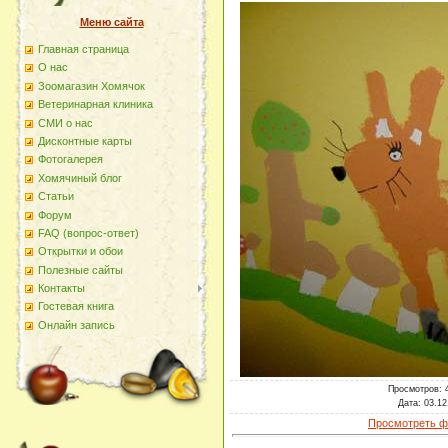
Меню сайта
Главная страница
О наc
Зоомагазин Хомячок
Ветеринарная клиника
СМИ о нас
Дисконтные карты
Фотогалерея
Хомячиный блог
Статьи
Форум
FAQ (вопрос-ответ)
Открытки и обои
Полезные сайты
Контакты
Гостевая книга
Онлайн запись
Просмотров
: 
Дата
: 03.12
Просмотреть ф