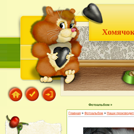
Хомячок
Фотоальбом »
Главная
»
Фотоальбом
»
Наши производит