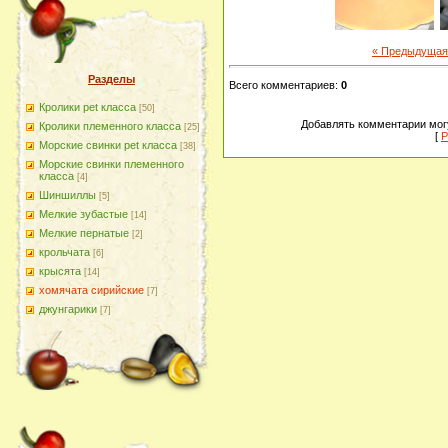
« Предыдущая
Разделы
Всего комментариев
:
0
Кролики pet класса
[50]
Добавлять комментарии могу
Кролики племенного класса
[25]
[
Р
Морские свинки pet класса
[38]
Морские свинки племенного
класса
[4]
Шиншиллы
[5]
Мелкие зубастые
[14]
Мелкие пернатые
[2]
крольчата
[6]
крысята
[14]
хомячата сирийские
[7]
джунгарики
[7]