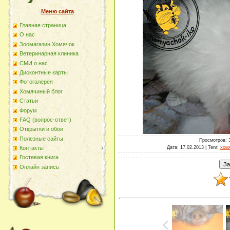
Меню сайта
Главная страница
О наc
Зоомагазин Хомячок
Ветеринарная клиника
СМИ о нас
Дисконтные карты
Фотогалерея
Хомячиный блог
Статьи
Форум
FAQ (вопрос-ответ)
Открытки и обои
Полезные сайты
Просмотров
: 
Дата
: 17.02.2013 |
Теги
:
хом
Контакты
Гостевая книга
Онлайн запись