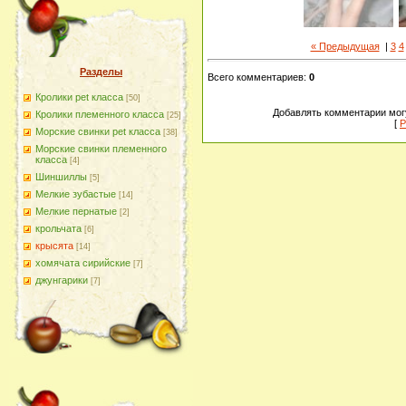
« Предыдущая
|
3
4
Разделы
Всего комментариев
:
0
Кролики pet класса
[50]
Добавлять комментарии могу
Кролики племенного класса
[25]
[
Р
Морские свинки pet класса
[38]
Морские свинки племенного
класса
[4]
Шиншиллы
[5]
Мелкие зубастые
[14]
Мелкие пернатые
[2]
крольчата
[6]
крысята
[14]
хомячата сирийские
[7]
джунгарики
[7]