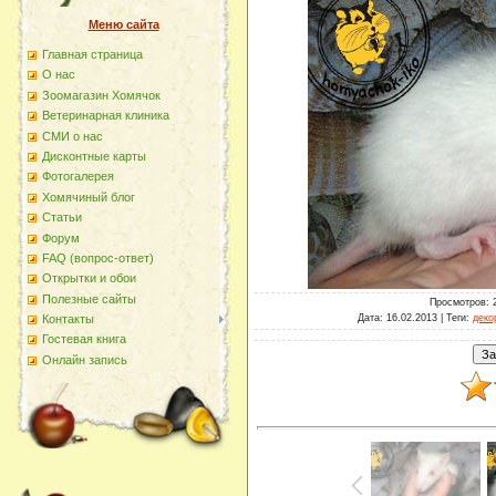
Меню сайта
Главная страница
О наc
Зоомагазин Хомячок
Ветеринарная клиника
СМИ о нас
Дисконтные карты
Фотогалерея
Хомячиный блог
Статьи
Форум
FAQ (вопрос-ответ)
Открытки и обои
Полезные сайты
Просмотров
: 
Дата
: 16.02.2013 |
Теги
:
деко
Контакты
Гостевая книга
Онлайн запись