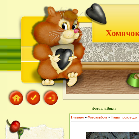
Хомячок
Фотоальбом »
Главная
»
Фотоальбом
»
Наши производит