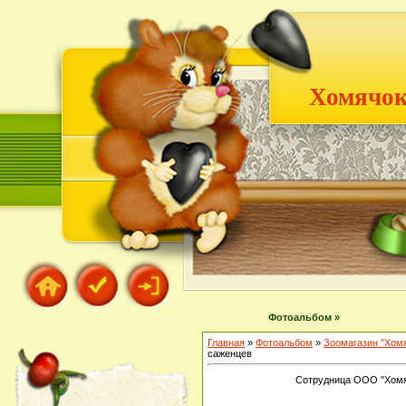
Хомячок
Фотоальбом »
Главная
»
Фотоальбом
»
Зоомагазин "Хом
саженцев
Сотрудница ООО "Хомяч