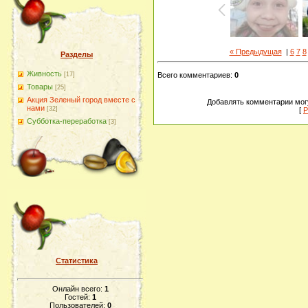
« Предыдущая
|
6
7
8
Разделы
Живность
[17]
Всего комментариев
:
0
Товары
[25]
Акция Зеленый город вместе с
Добавлять комментарии могу
нами
[32]
[
Р
Субботка-переработка
[3]
Статистика
Онлайн всего:
1
Гостей:
1
Пользователей:
0