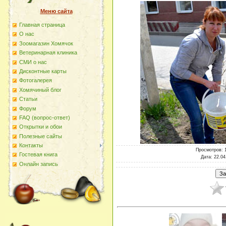
Меню сайта
Главная страница
О наc
Зоомагазин Хомячок
Ветеринарная клиника
СМИ о нас
Дисконтные карты
Фотогалерея
Хомячиный блог
Статьи
Форум
FAQ (вопрос-ответ)
Открытки и обои
Полезные сайты
Контакты
Просмотров
: 
Гостевая книга
Дата
: 22.04
Онлайн запись