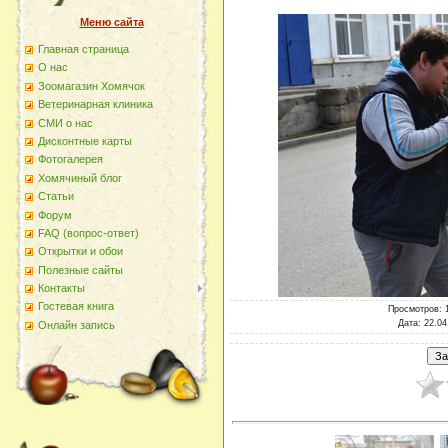
Меню сайта
Главная страница
О наc
Зоомагазин Хомячок
Ветеринарная клиника
СМИ о нас
Дисконтные карты
Фотогалерея
Хомячиный блог
Статьи
Форум
FAQ (вопрос-ответ)
Открытки и обои
Полезные сайты
Контакты
Гостевая книга
Просмотров
: 
Дата
: 22.04
Онлайн запись