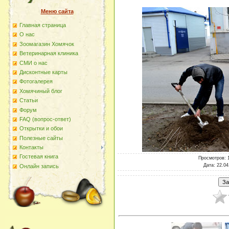
Меню сайта
Главная страница
О наc
Зоомагазин Хомячок
Ветеринарная клиника
СМИ о нас
Дисконтные карты
Фотогалерея
Хомячиный блог
Статьи
Форум
FAQ (вопрос-ответ)
Открытки и обои
Полезные сайты
Контакты
Гостевая книга
Просмотров
: 
Дата
: 22.04
Онлайн запись