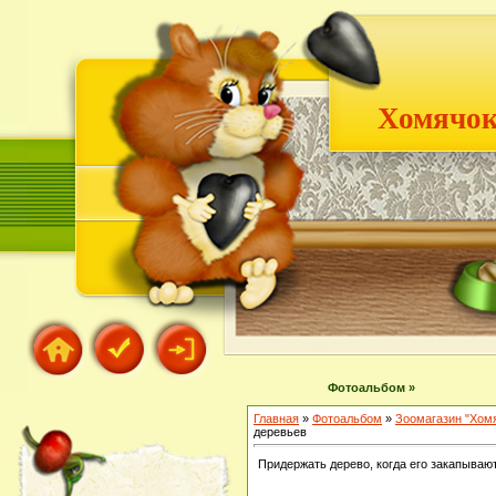
Хомячок
Фотоальбом »
Главная
»
Фотоальбом
»
Зоомагазин "Хом
деревьев
Придержать дерево, когда его закапываю