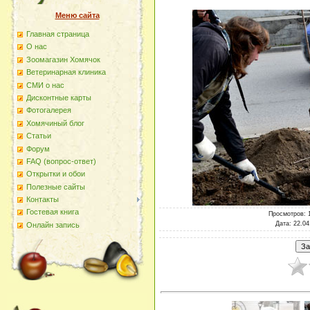
Меню сайта
Главная страница
О наc
Зоомагазин Хомячок
Ветеринарная клиника
СМИ о нас
Дисконтные карты
Фотогалерея
Хомячиный блог
Статьи
Форум
FAQ (вопрос-ответ)
Открытки и обои
Полезные сайты
Контакты
Гостевая книга
Просмотров
: 
Дата
: 22.04
Онлайн запись