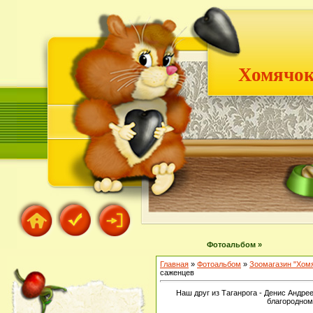
Хомячок
Фотоальбом »
Главная
»
Фотоальбом
»
Зоомагазин "Хом
саженцев
Наш друг из Таганрога - Денис Андре
благородном 