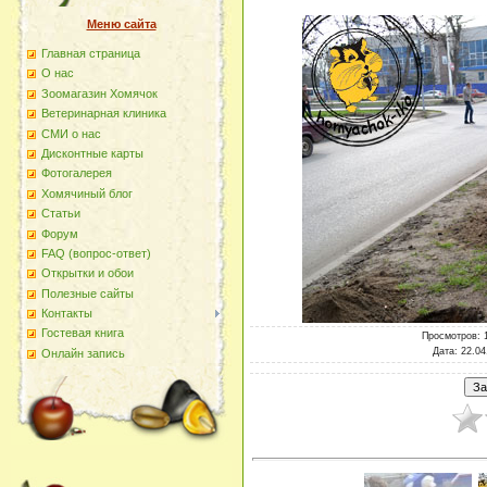
Меню сайта
Главная страница
О наc
Зоомагазин Хомячок
Ветеринарная клиника
СМИ о нас
Дисконтные карты
Фотогалерея
Хомячиный блог
Статьи
Форум
FAQ (вопрос-ответ)
Открытки и обои
Полезные сайты
Контакты
Гостевая книга
Просмотров
: 
Дата
: 22.04
Онлайн запись