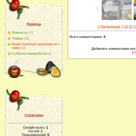
Разделы
« Предыдущая
|
19
20
2
Живность
[17]
Всего комментариев
:
0
Товары
[25]
Акция Зеленый город вместе с
нами
[32]
Добавлять комментарии могу
[
Р
Субботка-переработка
[3]
Статистика
Онлайн всего:
1
Гостей:
1
Пользователей:
0