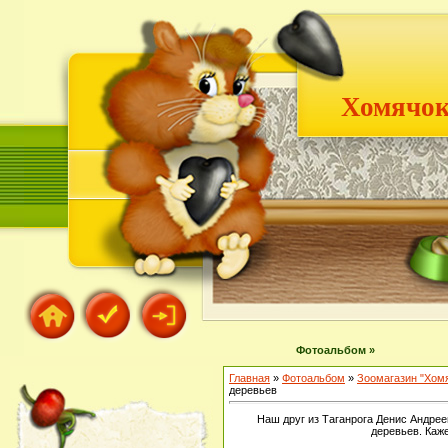
Хомячок
Фотоальбом »
Главная
»
Фотоальбом
»
Зоомагазин "Хом
деревьев
Наш друг из Таганрога Денис Андрее
деревьев. Каже