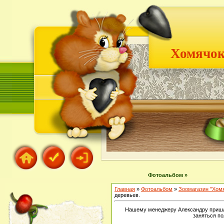
Хомячок
Фотоальбом »
Главная
»
Фотоальбом
»
Зоомагазин "Хом
деревьев.
Нашему менеджеру Александру пришл
заняться п