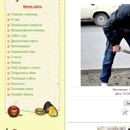
Меню сайта
Главная страница
О наc
Зоомагазин Хомячок
Ветеринарная клиника
СМИ о нас
Дисконтные карты
Фотогалерея
Хомячиный блог
Статьи
Форум
FAQ (вопрос-ответ)
Открытки и обои
Полезные сайты
Контакты
Гостевая книга
Просмотров
: 
Дата
: 22.04
Онлайн запись