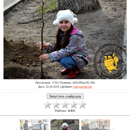
Просмотров
: 1718 |
Размеры
: 425x283px/81.2Kb
Дата
: 22.04.2013 |
Добавил
:
homyachok-iko
Рейтинг
:
0.0
/
0