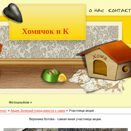
Хомячок и К
Фотоальбом »
ячок"
»
Акция Зеленый город вместе с нами
» Участница акции
Вероника Котова - самая юная участница акции.