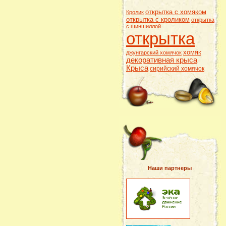
открытка с хомяком
Кролик
открытка с кроликом
открытка
с шиншиллой
открытка
хомяк
джунгарский хомячок
декоративная крыса
Крыса
сирийский хомячок
Наши партнеры