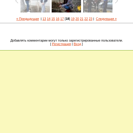
« Предыдущая
|
13
14
15
16
17
[
18
]
19
20
21
22
23
|
Следующая »
Добавлять комментарии могут только зарегистрированные пользователи.
[
Регистрация
|
Вход
]