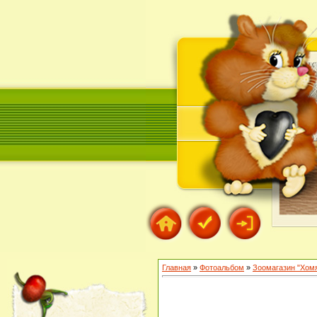
Главная
»
Фотоальбом
»
Зоомагазин "Хом