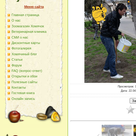
Меню сайта
Главная страница
О наc
Зоомагазин Хомячок
Ветеринарная клиника
СМИ о нас
Дисконтные карты
Фотогалерея
Хомячиный блог
Статьи
Форум
FAQ (вопрос-ответ)
Открытки и обои
Полезные сайты
Просмотров
: 
Контакты
Дата
: 22.04
Гостевая книга
Онлайн запись