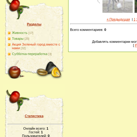
« Предыдущая
|
1
Разделы
Всего комментариев
:
0
Живность
[17]
Товары
[25]
Добавлять комментарии могу
Акция Зеленый город вместе с
[
Р
нами
[32]
Субботка-переработка
[3]
Статистика
Онлайн всего:
1
Гостей:
1
Пользователей:
0