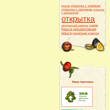
открытка с хомяком
Кролик
открытка с кроликом
открытка
с шиншиллой
открытка
хомяк
джунгарский хомячок
Крыса
декоративная
крыса
сирийский хомячок
Наши партнеры