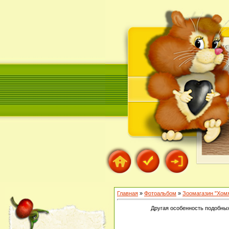
Главная
»
Фотоальбом
»
Зоомагазин "Хом
Другая особенность подобных 