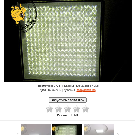
Просмотров
: 1724 |
Размеры
: 425x283px/67.2Kb
Дата
: 14.04.2013 |
Добавил
:
homyachok-iko
Рейтинг
:
0.0
/
0