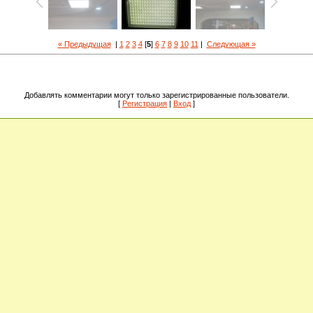
« Предыдущая
|
1
2
3
4
[
5
]
6
7
8
9
10
11
|
Следующая »
Добавлять комментарии могут только зарегистрированные пользователи.
[
Регистрация
|
Вход
]