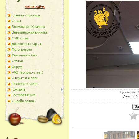
Меню сайта
Главная страница
О наc
Зоомагазин Хомячок
Ветеринарная клиника
СМИ о нас
Дисконтные карты
Фотогалерея
Хомячиный блог
Статьи
Форум
FAQ (вопрос-ответ)
Открытки и обои
Полезные сайты
Контакты
Просмотров
: 
Гостевая книга
Дата
: 14.04
Онлайн запись