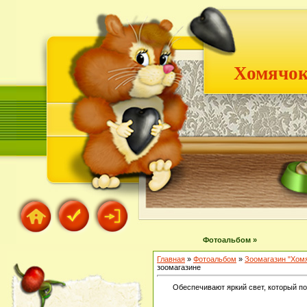
Хомячок
Фотоальбом »
Главная
»
Фотоальбом
»
Зоомагазин "Хом
зоомагазине
Обеспечивают яркий свет, который по