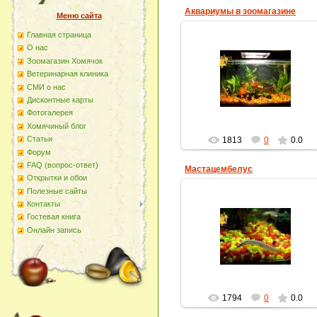
Аквариумы в зоомагазине
Меню сайта
Главная страница
О наc
14.04.2013
Зоомагазин Хомячок
Золотые рыбки, гроты и
Ветеринарная клиника
растения - какая красота! Будт
ты попал в волшебную сказку.
СМИ о нас
Фотография Ольги Котовой.
Дисконтные карты
homyachok-iko
Фотогалерея
Хомячиный блог
Статьи
1813
0
0.0
Форум
FAQ (вопрос-ответ)
Мастацембелус
Открытки и обои
Полезные сайты
Контакты
14.04.2013
Гостевая книга
Смешная любопытная рыбка,
Онлайн запись
которая очень любит зарыватьс
в грунт. Здесь он еще маленький
homyachok-iko
1794
0
0.0