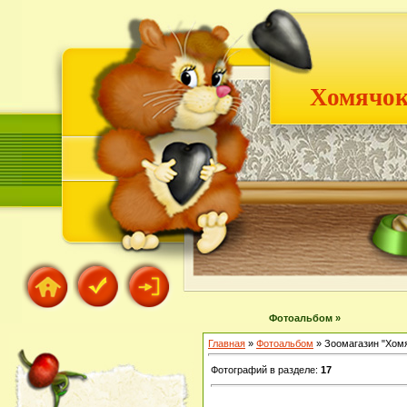
Хомячок
Фотоальбом »
Главная
»
Фотоальбом
» Зоомагазин "Хом
Фотографий в разделе
:
17