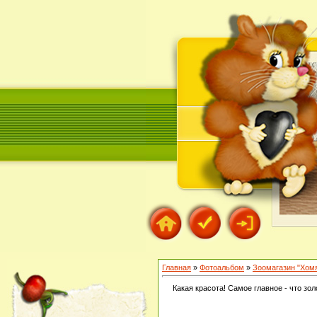
Главная
»
Фотоальбом
»
Зоомагазин "Хом
Какая красота! Самое главное - что з