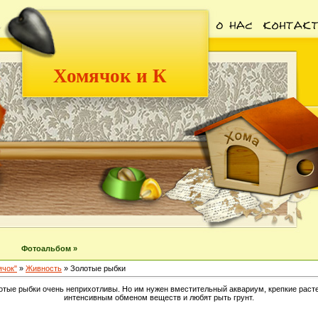
Хомячок и К
Фотоальбом »
ячок"
»
Живность
» Золотые рыбки
олотые рыбки очень неприхотливы. Но им нужен вместительный аквариум, крепкие рас
интенсивным обменом веществ и любят рыть грунт.