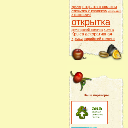
открытка с хомяком
Кролик
открытка с кроликом
открытка
с шиншиллой
открытка
хомяк
джунгарский хомячок
Крыса
декоративная
крыса
сирийский хомячок
Наши партнеры