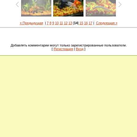
« Предыдущая
|
7
8
9
10
11
12
13
[
14
]
15
16
17
|
Следующая »
Добавлять комментарии могут только зарегистрированные пользователи.
[
Регистрация
|
Вход
]