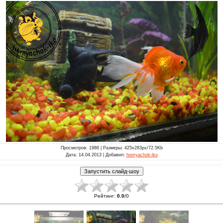
Просмотров
: 1986 |
Размеры
: 425x283px/72.5Kb
Дата
: 14.04.2013 |
Добавил
:
homyachok-iko
Рейтинг
:
0.0
/
0