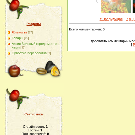
« Предыдущая
|
7
8
9
Разделы
Всего комментариев
:
0
Живность
[17]
Товары
[25]
Добавлять комментарии могу
Акция Зеленый город вместе с
[
Р
нами
[32]
Субботка-переработка
[3]
Статистика
Онлайн всего:
1
Гостей:
1
Пользователей:
0