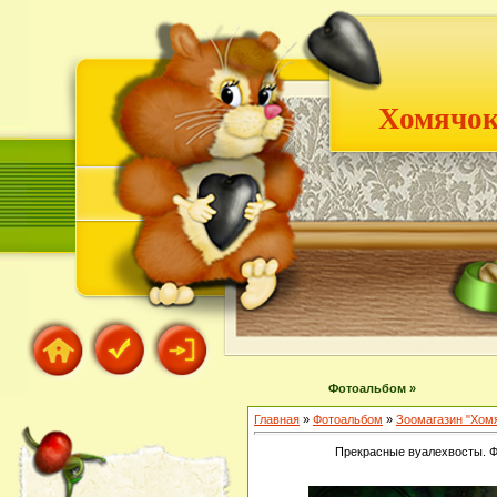
Хомячок
Фотоальбом »
Главная
»
Фотоальбом
»
Зоомагазин "Хом
Прекрасные вуалехвосты. Ф