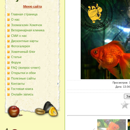
Меню сайта
Главная страница
О наc
Зоомагазин Хомячок
Ветеринарная клиника
СМИ о нас
Дисконтные карты
Фотогалерея
Хомячиный блог
Статьи
Форум
FAQ (вопрос-ответ)
Открытки и обои
Полезные сайты
Просмотров
: 
Контакты
Дата
: 13.04
Гостевая книга
Онлайн запись