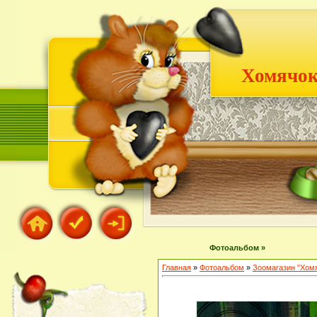
Хомячок
Фотоальбом »
Главная
»
Фотоальбом
»
Зоомагазин "Хом