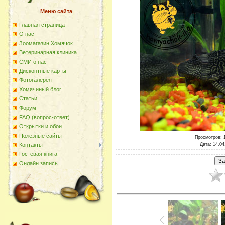
Меню сайта
Главная страница
О наc
Зоомагазин Хомячок
Ветеринарная клиника
СМИ о нас
Дисконтные карты
Фотогалерея
Хомячиный блог
Статьи
Форум
FAQ (вопрос-ответ)
Открытки и обои
Полезные сайты
Просмотров
: 
Дата
: 14.04
Контакты
Гостевая книга
Онлайн запись