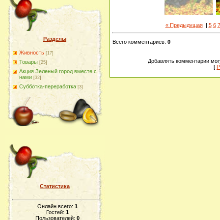
« Предыдущая
|
5
6
Разделы
Всего комментариев
:
0
Живность
[17]
Добавлять комментарии могу
Товары
[25]
[
Р
Акция Зеленый город вместе с
нами
[32]
Субботка-переработка
[3]
Статистика
Онлайн всего:
1
Гостей:
1
Пользователей:
0