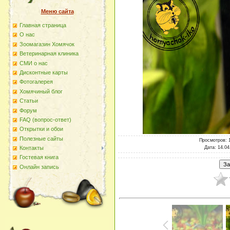
Меню сайта
Главная страница
О наc
Зоомагазин Хомячок
Ветеринарная клиника
СМИ о нас
Дисконтные карты
Фотогалерея
Хомячиный блог
Статьи
Форум
FAQ (вопрос-ответ)
Открытки и обои
Полезные сайты
Просмотров
: 
Дата
: 14.04
Контакты
Гостевая книга
Онлайн запись