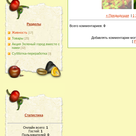
« Предыдущая
|
1
Разделы
Всего комментариев
:
0
Живность
[17]
Добавлять комментарии могу
Товары
[25]
[
Р
Акция Зеленый город вместе с
нами
[32]
Субботка-переработка
[3]
Статистика
Онлайн всего:
1
Гостей:
1
Пользователей:
0