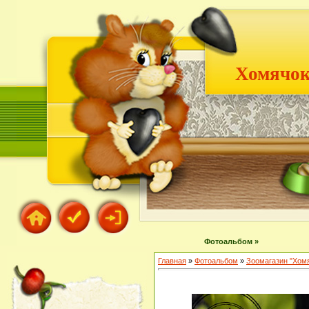
Хомячок
Фотоальбом »
Главная
»
Фотоальбом
»
Зоомагазин "Хом