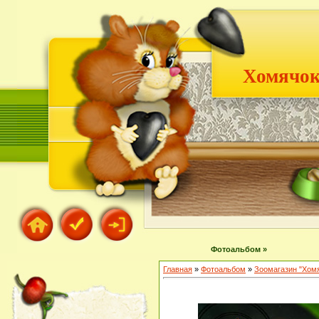
Хомячок
Фотоальбом »
Главная
»
Фотоальбом
»
Зоомагазин "Хом