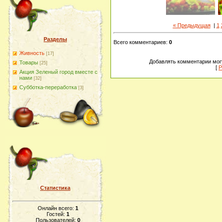
« Предыдущая
|
1
Разделы
Всего комментариев
:
0
Живность
[17]
Добавлять комментарии могу
Товары
[25]
[
Р
Акция Зеленый город вместе с
нами
[32]
Субботка-переработка
[3]
Статистика
Онлайн всего:
1
Гостей:
1
Пользователей:
0