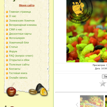
Меню сайта
Главная страница
О наc
Зоомагазин Хомячок
Ветеринарная клиника
СМИ о нас
Дисконтные карты
Фотогалерея
Хомячиный блог
Статьи
Форум
FAQ (вопрос-ответ)
Открытки и обои
Полезные сайты
Просмотров
: 
Дата
: 14.04
Контакты
Гостевая книга
Онлайн запись