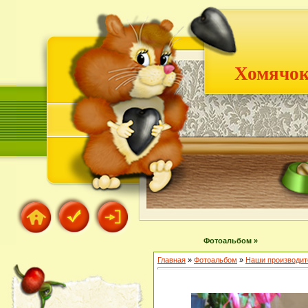
Хомячок
Фотоальбом »
Главная
»
Фотоальбом
»
Наши производит