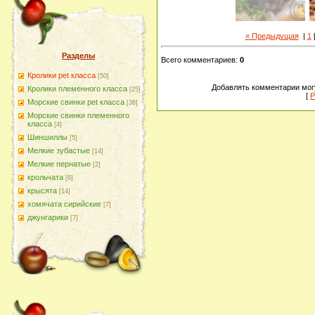
« Предыдущая
|
1
Разделы
Всего комментариев
:
0
Кролики pet класса
[50]
Добавлять комментарии могу
Кролики племенного класса
[25]
[
Р
Морские свинки pet класса
[38]
Морские свинки племенного
класса
[4]
Шиншиллы
[5]
Мелкие зубастые
[14]
Мелкие пернатые
[2]
крольчата
[6]
крысята
[14]
хомячата сирийские
[7]
джунгарики
[7]