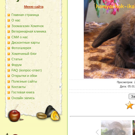
Меню сайта
Главная страница
О наc
Зоомагазин Хомячок
Ветеринарная клиника
СМИ о нас
Дисконтные карты
Фотогалерея
Хомячиный блог
Статьи
Форум
FAQ (вопрос-ответ)
Открытки и обои
Полезные сайты
Просмотров
: 
Дата
: 05.01
Контакты
Гостевая книга
Онлайн запись