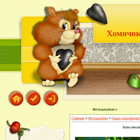
Хомячок
Фотоальбом »
Главная
»
Фотоальбом
»
Наши производит
Комсомолк