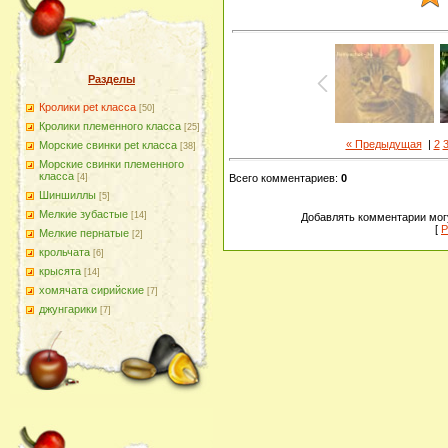
Разделы
Кролики pet класса
[50]
Кролики племенного класса
[25]
« Предыдущая
|
2
Морские свинки pet класса
[38]
Морские свинки племенного
класса
[4]
Всего комментариев
:
0
Шиншиллы
[5]
Мелкие зубастые
[14]
Добавлять комментарии могу
[
Р
Мелкие пернатые
[2]
крольчата
[6]
крысята
[14]
хомячата сирийские
[7]
джунгарики
[7]