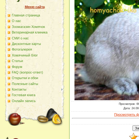
Меню сайта
Главная страница
О наc
Зоомагазин Хомячок
Ветеринарная клиника
СМИ о нас
Дисконтные карты
Фотогалерея
Хомячиный блог
Статьи
Форум
FAQ (вопрос-ответ)
Открытки и обои
Полезные сайты
Контакты
Гостевая книга
Онлайн запись
Просмотров
: 6
Дата
: 24.09
Просмотреть ф