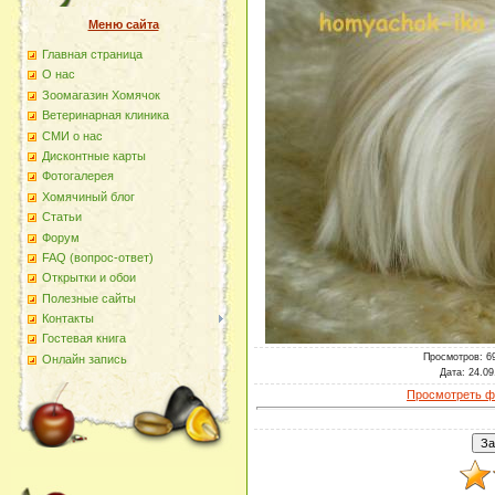
Меню сайта
Главная страница
О наc
Зоомагазин Хомячок
Ветеринарная клиника
СМИ о нас
Дисконтные карты
Фотогалерея
Хомячиный блог
Статьи
Форум
FAQ (вопрос-ответ)
Открытки и обои
Полезные сайты
Контакты
Гостевая книга
Просмотров
: 6
Онлайн запись
Дата
: 24.09
Просмотреть ф