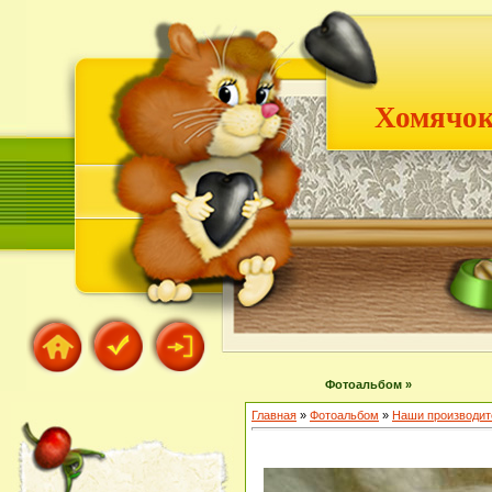
Хомячок
Фотоальбом »
Главная
»
Фотоальбом
»
Наши производит