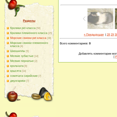
Разделы
Кролики pet класса
[50]
Кролики племенного класса
[25]
« Предыдущая
|
28
29
3
Морские свинки pet класса
[38]
Морские свинки племенного
Всего комментариев
:
0
класса
[4]
Шиншиллы
[5]
Добавлять комментарии могу
Мелкие зубастые
[14]
[
Р
Мелкие пернатые
[2]
крольчата
[6]
крысята
[14]
хомячата сирийские
[7]
джунгарики
[7]