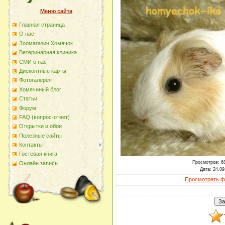
Меню сайта
Главная страница
О наc
Зоомагазин Хомячок
Ветеринарная клиника
СМИ о нас
Дисконтные карты
Фотогалерея
Хомячиный блог
Статьи
Форум
FAQ (вопрос-ответ)
Открытки и обои
Полезные сайты
Контакты
Гостевая книга
Просмотров
: 6
Онлайн запись
Дата
: 24.09
Просмотреть ф