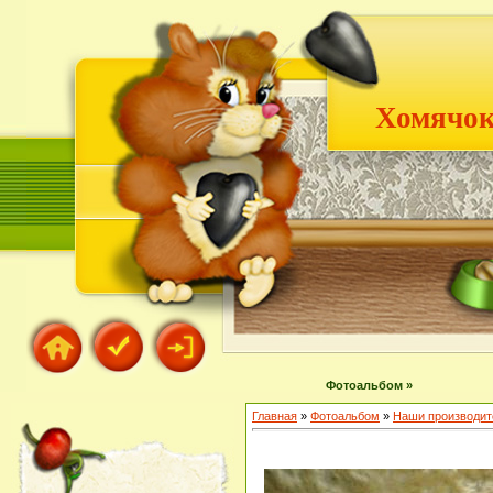
Хомячок
Фотоальбом »
Главная
»
Фотоальбом
»
Наши производит