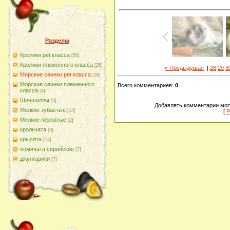
Разделы
Кролики pet класса
[50]
Кролики племенного класса
[25]
« Предыдущая
|
28
29
3
Морские свинки pet класса
[38]
Морские свинки племенного
Всего комментариев
:
0
класса
[4]
Шиншиллы
[5]
Добавлять комментарии могу
Мелкие зубастые
[14]
[
Р
Мелкие пернатые
[2]
крольчата
[6]
крысята
[14]
хомячата сирийские
[7]
джунгарики
[7]