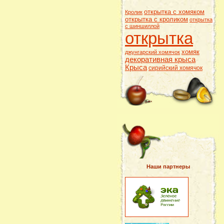
открытка с хомяком
Кролик
открытка с кроликом
открытка
с шиншиллой
открытка
хомяк
джунгарский хомячок
декоративная крыса
Крыса
сирийский хомячок
Наши партнеры