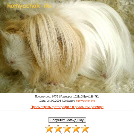
Просмотров
: 6776 |
Размеры
: 1021x681px/138.7Kb
Дата
: 24.09.2008 |
Добавил
:
homyachok-iko
Просмотреть фотографию в реальном размере