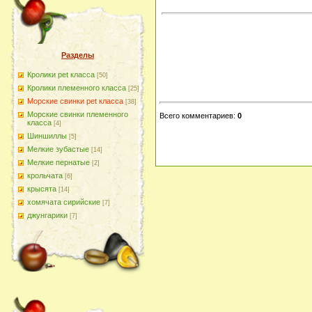
Разделы
Кролики pet класса
[50]
Кролики племенного класса
[25]
Морские свинки pet класса
[38]
Морские свинки племенного
Всего комментариев
:
0
класса
[4]
Шиншиллы
[5]
Мелкие зубастые
[14]
Мелкие пернатые
[2]
крольчата
[6]
крысята
[14]
хомячата сирийские
[7]
джунгарики
[7]