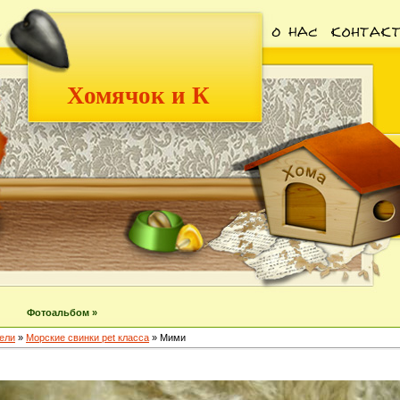
Хомячок и К
Фотоальбом »
ели
»
Морские свинки pet класса
» Мими