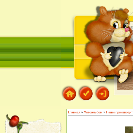
Главная
»
Фотоальбом
»
Наши производит