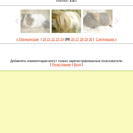
Рейтинг
:
5.0
/
2
« Предыдущая
|
20
21
22
23
24
[
25
]
26
27
28
29
30
|
Следующая »
Добавлять комментарии могут только зарегистрированные пользователи.
[
Регистрация
|
Вход
]