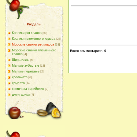
Разделы
Кролики pet класса
[50]
Кролики племенного класса
[25]
Морские свинки pet класса
[38]
Морские свинки племенного
Всего комментариев
:
0
класса
[4]
Шиншиллы
[5]
Мелкие зубастые
[14]
Мелкие пернатые
[2]
крольчата
[6]
крысята
[14]
хомячата сирийские
[7]
джунгарики
[7]