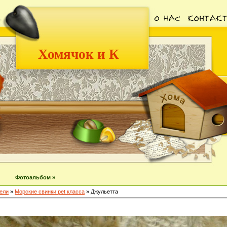
Хомячок и К
Фотоальбом »
ели
»
Морские свинки pet класса
» Джульетта