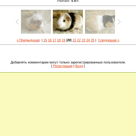
Рейтинг
:
5.0
/
5
« Предыдущая
|
15
16
17
18
19
[
20
]
21
22
23
24
25
|
Следующая »
Добавлять комментарии могут только зарегистрированные пользователи.
[
Регистрация
|
Вход
]