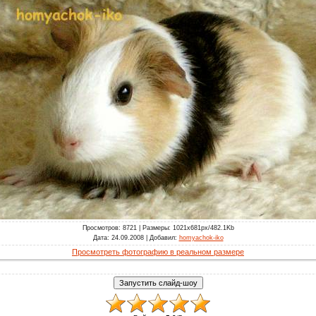
Просмотров
: 8721 |
Размеры
: 1021x681px/482.1Kb
Дата
: 24.09.2008 |
Добавил
:
homyachok-iko
Просмотреть фотографию в реальном размере