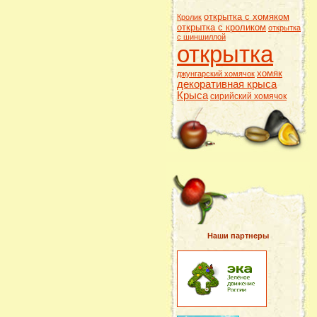
открытка с хомяком
Кролик
открытка с кроликом
открытка
с шиншиллой
открытка
хомяк
джунгарский хомячок
декоративная крыса
Крыса
сирийский хомячок
Наши партнеры