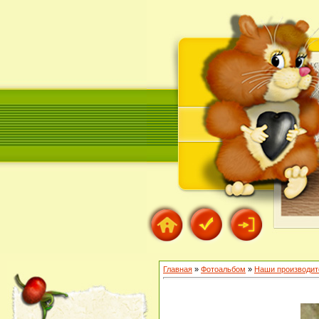
Главная
»
Фотоальбом
»
Наши производит