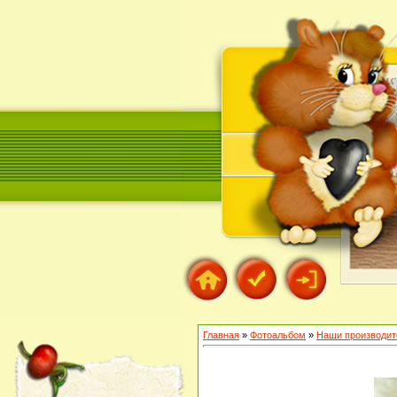
Главная
»
Фотоальбом
»
Наши производит