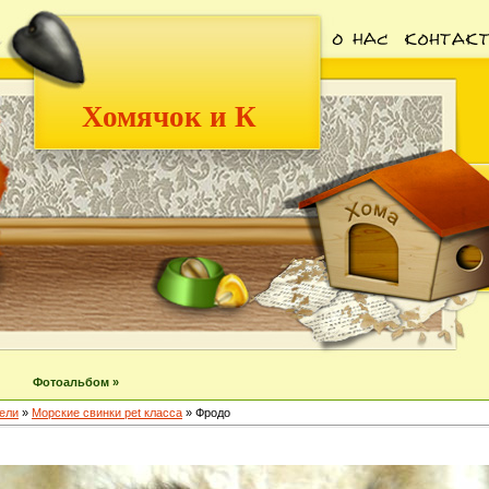
Хомячок и К
Фотоальбом »
ели
»
Морские свинки pet класса
» Фродо