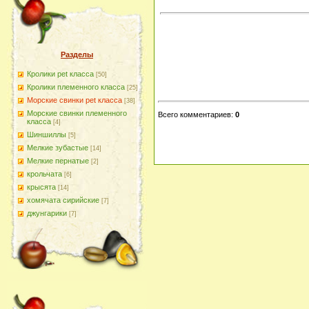
Разделы
Кролики pet класса
[50]
Кролики племенного класса
[25]
Морские свинки pet класса
[38]
Морские свинки племенного
Всего комментариев
:
0
класса
[4]
Шиншиллы
[5]
Мелкие зубастые
[14]
Мелкие пернатые
[2]
крольчата
[6]
крысята
[14]
хомячата сирийские
[7]
джунгарики
[7]