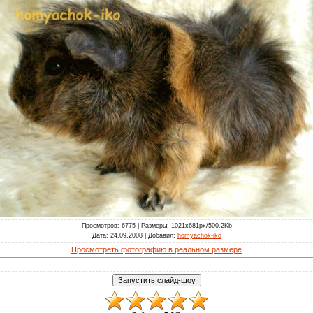
Просмотров
: 6775 |
Размеры
: 1021x681px/500.2Kb
Дата
: 24.09.2008 |
Добавил
:
homyachok-iko
Просмотреть фотографию в реальном размере