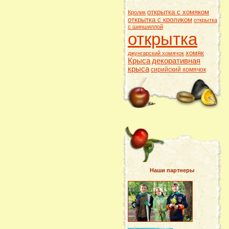
открытка с хомяком
Кролик
открытка с кроликом
открытка
с шиншиллой
открытка
хомяк
джунгарский хомячок
Крыса
декоративная
крыса
сирийский хомячок
Наши партнеры