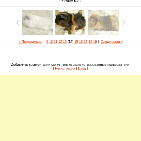
Рейтинг
:
5.0
/
2
« Предыдущая
|
9
10
11
12
13
[
14
]
15
16
17
18
19
|
Следующая »
Добавлять комментарии могут только зарегистрированные пользователи.
[
Регистрация
|
Вход
]