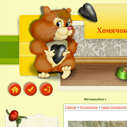
Хомячок
Фотоальбом »
Главная
»
Фотоальбом
»
Наши производит