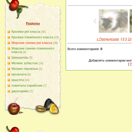
Разделы
Кролики pet класса
[50]
Кролики племенного класса
[25]
« Предыдущая
|
8
9
10
Морские свинки pet класса
[38]
Морские свинки племенного
Всего комментариев
:
0
класса
[4]
Шиншиллы
[5]
Добавлять комментарии могу
Мелкие зубастые
[14]
[
Р
Мелкие пернатые
[2]
крольчата
[6]
крысята
[14]
хомячата сирийские
[7]
джунгарики
[7]