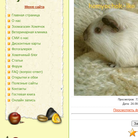
Меню сайта
Главная страница
О наc
Зоомагазин Хомячок
Ветеринарная клиника
СМИ о нас
Дисконтные карты
Фотогалерея
Хомячиный блог
Статьи
Форум
FAQ (вопрос-ответ)
Открытки и обои
Полезные сайты
Контакты
Гостевая книга
Просмотров
: 7
Онлайн запись
Дата
: 24.09
Просмотреть ф