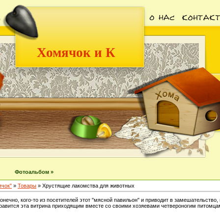
Хомячок и К
Фотоальбом »
ячок"
»
Товары
» Хрустящие лакомства для животных
онечно, кого-то из посетителей этот "мясной павильон" и приводит в замешательство,
равится эта витрина приходящим вместе со своими хозяевами четвероногим питомца