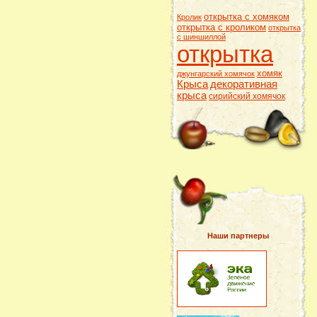
открытка с хомяком
Кролик
открытка с кроликом
открытка
с шиншиллой
открытка
хомяк
джунгарский хомячок
Крыса
декоративная
крыса
сирийский хомячок
Наши партнеры