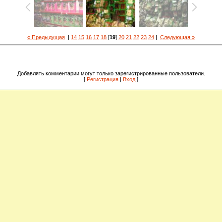
« Предыдущая
|
14
15
16
17
18
[
19
]
20
21
22
23
24
|
Следующая »
Добавлять комментарии могут только зарегистрированные пользователи.
[
Регистрация
|
Вход
]