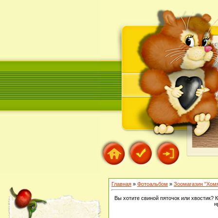
Главная
»
Фотоальбом
»
Зоомагазин "Хом
Вы хотите свиной пяточок или хвостик? К
н