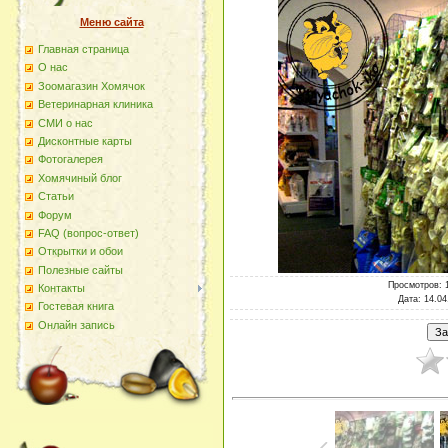
Меню сайта
Главная страница
О наc
Зоомагазин Хомячок
Ветеринарная клиника
СМИ о нас
Дисконтные карты
Фотогалерея
Хомячиный блог
Статьи
Форум
FAQ (вопрос-ответ)
Открытки и обои
Полезные сайты
Просмотров
: 
Контакты
Дата
: 14.04
Гостевая книга
Онлайн запись