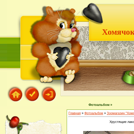
Хомячок
Фотоальбом »
Главная
»
Фотоальбом
»
Зоомагазин "Хом
Хрустящие лак