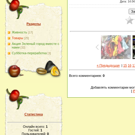
Дата
: 14.04
Разделы
Живность
[17]
Товары
[25]
Акция Зеленый город вместе с
нами
[32]
Субботка-переработка
[3]
« Предыдущая
|
15
16
1
Всего комментариев
:
0
Добавлять комментарии могу
[
Р
Статистика
Онлайн всего:
1
Гостей:
1
Пользователей:
0