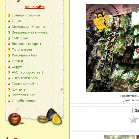
Меню сайта
Главная страница
О наc
Зоомагазин Хомячок
Ветеринарная клиника
СМИ о нас
Дисконтные карты
Фотогалерея
Хомячиный блог
Статьи
Форум
FAQ (вопрос-ответ)
Открытки и обои
Полезные сайты
Контакты
Гостевая книга
Просмотров
: 
Дата
: 14.04
Онлайн запись