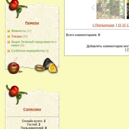
Разделы
« Предыдущая
|
15
16
1
Живность
[17]
Всего комментариев
:
0
Товары
[25]
Акция Зеленый город вместе с
нами
[32]
Добавлять комментарии могу
[
Р
Субботка-переработка
[3]
Статистика
Онлайн всего:
2
Гостей:
2
Пользователей:
0