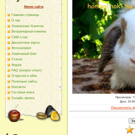
Меню сайта
Главная страница
О наc
Зоомагазин Хомячок
Ветеринарная клиника
СМИ о нас
Дисконтные карты
Фотогалерея
Хомячиный блог
Статьи
Форум
FAQ (вопрос-ответ)
Открытки и обои
Полезные сайты
Контакты
Гостевая книга
Просмотров
: 7
Онлайн запись
Дата
: 24.09
Просмотреть ф