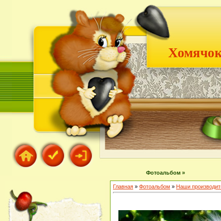
Хомячок
Фотоальбом »
Главная
»
Фотоальбом
»
Наши производит