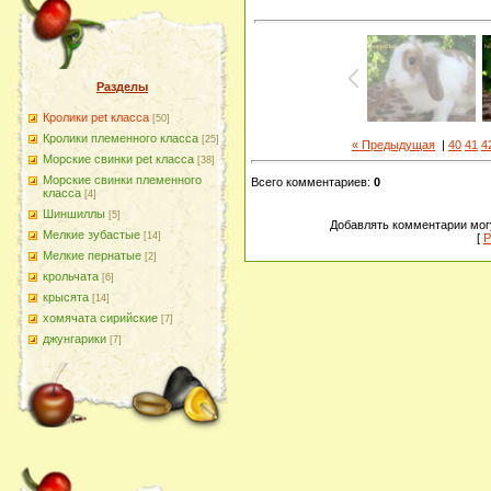
Разделы
Кролики pet класса
[50]
Кролики племенного класса
[25]
« Предыдущая
|
40
41
4
Морские свинки pet класса
[38]
Морские свинки племенного
Всего комментариев
:
0
класса
[4]
Шиншиллы
[5]
Добавлять комментарии могу
Мелкие зубастые
[14]
[
Р
Мелкие пернатые
[2]
крольчата
[6]
крысята
[14]
хомячата сирийские
[7]
джунгарики
[7]