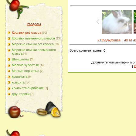
Разделы
Кролики pet класса
[50]
Кролики племенного класса
[25]
« Предыдущая
|
40
41
4
Морские свинки pet класса
[38]
Морские свинки племенного
Всего комментариев
:
0
класса
[4]
Шиншиллы
[5]
Добавлять комментарии могу
Мелкие зубастые
[14]
[
Р
Мелкие пернатые
[2]
крольчата
[6]
крысята
[14]
хомячата сирийские
[7]
джунгарики
[7]