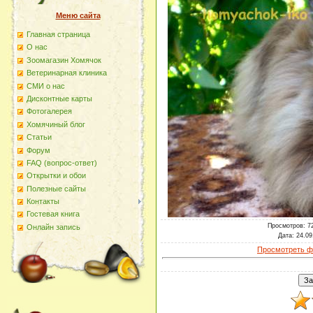
Меню сайта
Главная страница
О наc
Зоомагазин Хомячок
Ветеринарная клиника
СМИ о нас
Дисконтные карты
Фотогалерея
Хомячиный блог
Статьи
Форум
FAQ (вопрос-ответ)
Открытки и обои
Полезные сайты
Контакты
Гостевая книга
Просмотров
: 7
Онлайн запись
Дата
: 24.09
Просмотреть ф