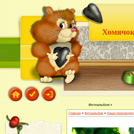
Хомячок
Фотоальбом »
Главная
»
Фотоальбом
»
Наши производит