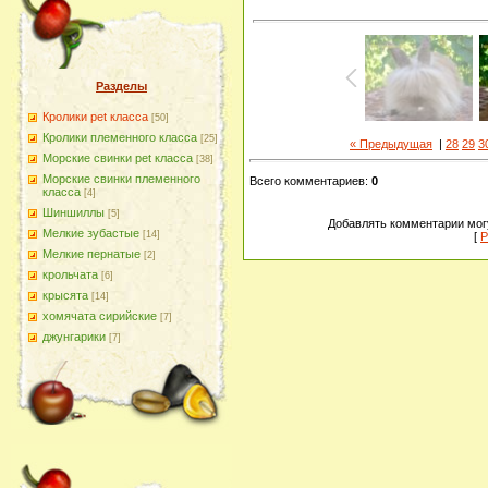
Разделы
Кролики pet класса
[50]
Кролики племенного класса
[25]
« Предыдущая
|
28
29
3
Морские свинки pet класса
[38]
Морские свинки племенного
Всего комментариев
:
0
класса
[4]
Шиншиллы
[5]
Добавлять комментарии могу
Мелкие зубастые
[14]
[
Р
Мелкие пернатые
[2]
крольчата
[6]
крысята
[14]
хомячата сирийские
[7]
джунгарики
[7]