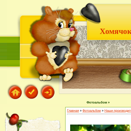
Хомячок
Фотоальбом »
Главная
»
Фотоальбом
»
Наши производит