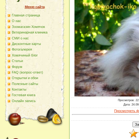
Меню сайта
Главная страница
О наc
Зоомагазин Хомячок
Ветеринарная клиника
СМИ о нас
Дисконтные карты
Фотогалерея
Хомячиный блог
Статьи
Форум
FAQ (вопрос-ответ)
Открытки и обои
Полезные сайты
Контакты
Гостевая книга
Просмотров
: 2
Онлайн запись
Дата
: 24.09
Просмотреть ф