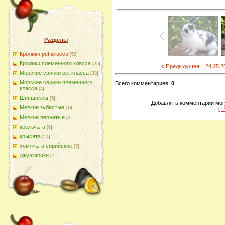
Разделы
Кролики pet класса
[50]
Кролики племенного класса
[25]
« Предыдущая
|
24
25
2
Морские свинки pet класса
[38]
Морские свинки племенного
Всего комментариев
:
0
класса
[4]
Шиншиллы
[5]
Добавлять комментарии могу
Мелкие зубастые
[14]
[
Р
Мелкие пернатые
[2]
крольчата
[6]
крысята
[14]
хомячата сирийские
[7]
джунгарики
[7]