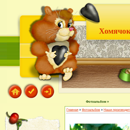
Хомячок
Фотоальбом »
Главная
»
Фотоальбом
»
Наши производит