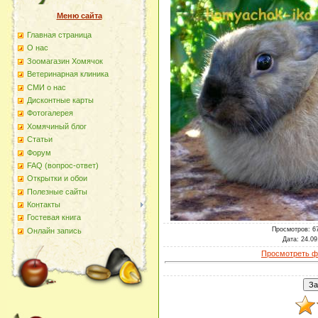
Меню сайта
Главная страница
О наc
Зоомагазин Хомячок
Ветеринарная клиника
СМИ о нас
Дисконтные карты
Фотогалерея
Хомячиный блог
Статьи
Форум
FAQ (вопрос-ответ)
Открытки и обои
Полезные сайты
Контакты
Гостевая книга
Просмотров
: 6
Онлайн запись
Дата
: 24.09
Просмотреть ф