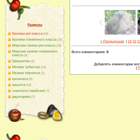
Разделы
Кролики pet класса
[50]
Кролики племенного класса
[25]
« Предыдущая
|
19
20
2
Морские свинки pet класса
[38]
Морские свинки племенного
Всего комментариев
:
0
класса
[4]
Шиншиллы
[5]
Добавлять комментарии могу
Мелкие зубастые
[14]
[
Р
Мелкие пернатые
[2]
крольчата
[6]
крысята
[14]
хомячата сирийские
[7]
джунгарики
[7]