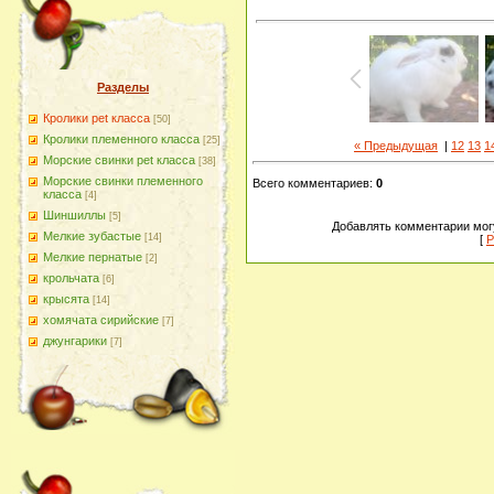
Разделы
Кролики pet класса
[50]
Кролики племенного класса
[25]
« Предыдущая
|
12
13
1
Морские свинки pet класса
[38]
Морские свинки племенного
Всего комментариев
:
0
класса
[4]
Шиншиллы
[5]
Добавлять комментарии могу
Мелкие зубастые
[14]
[
Р
Мелкие пернатые
[2]
крольчата
[6]
крысята
[14]
хомячата сирийские
[7]
джунгарики
[7]