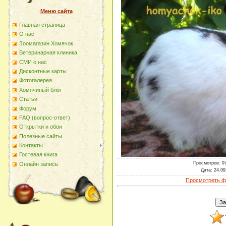
Меню сайта
Главная страница
О наc
Зоомагазин Хомячок
Ветеринарная клиника
СМИ о нас
Дисконтные карты
Фотогалерея
Хомячиный блог
Статьи
Форум
FAQ (вопрос-ответ)
Открытки и обои
Полезные сайты
Контакты
Гостевая книга
Просмотров
: 9
Онлайн запись
Дата
: 24.09
Просмотреть ф