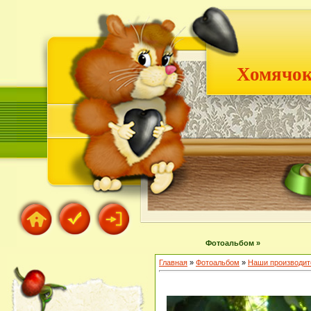
Хомячок
Фотоальбом »
Главная
»
Фотоальбом
»
Наши производит