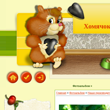
Хомячок
Фотоальбом »
Главная
»
Фотоальбом
»
Наши производит