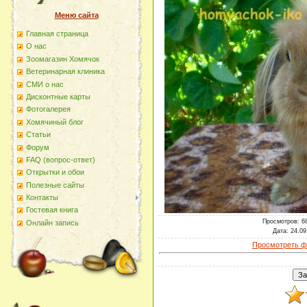
Меню сайта
Главная страница
О наc
Зоомагазин Хомячок
Ветеринарная клиника
СМИ о нас
Дисконтные карты
Фотогалерея
Хомячиный блог
Статьи
Форум
FAQ (вопрос-ответ)
Открытки и обои
Полезные сайты
Контакты
Гостевая книга
Просмотров
: 6
Онлайн запись
Дата
: 24.09
Просмотреть ф