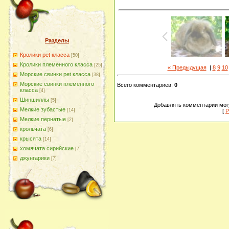
Разделы
Кролики pet класса
[50]
Кролики племенного класса
[25]
« Предыдущая
|
8
9
10
Морские свинки pet класса
[38]
Морские свинки племенного
Всего комментариев
:
0
класса
[4]
Шиншиллы
[5]
Добавлять комментарии могу
Мелкие зубастые
[14]
[
Р
Мелкие пернатые
[2]
крольчата
[6]
крысята
[14]
хомячата сирийские
[7]
джунгарики
[7]