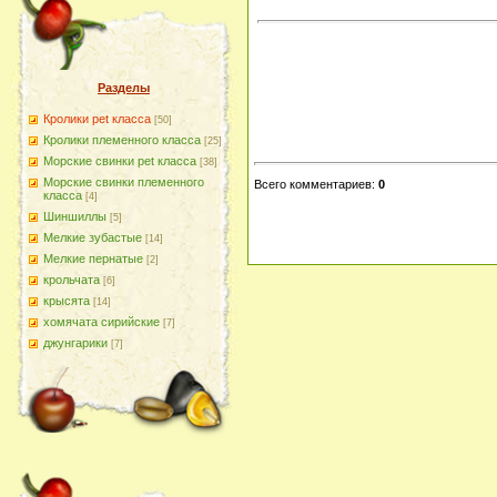
Разделы
Кролики pet класса
[50]
Кролики племенного класса
[25]
Морские свинки pet класса
[38]
Морские свинки племенного
Всего комментариев
:
0
класса
[4]
Шиншиллы
[5]
Мелкие зубастые
[14]
Мелкие пернатые
[2]
крольчата
[6]
крысята
[14]
хомячата сирийские
[7]
джунгарики
[7]