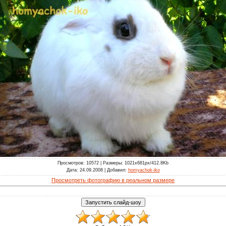
Просмотров
: 10572 |
Размеры
: 1021x681px/412.8Kb
Дата
: 24.09.2008 |
Добавил
:
homyachok-iko
Просмотреть фотографию в реальном размере