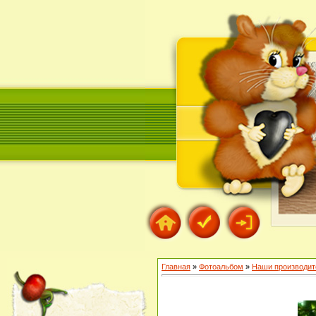
Главная
»
Фотоальбом
»
Наши производит