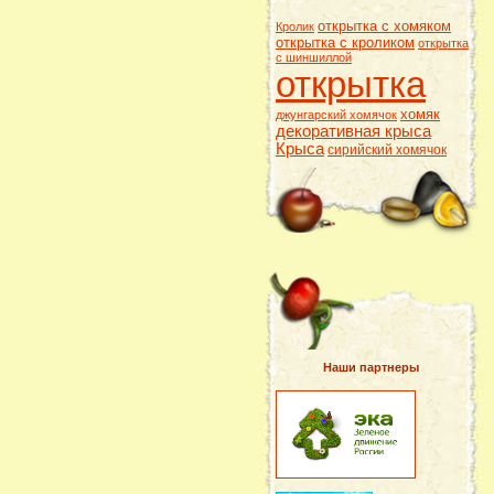
открытка с хомяком
Кролик
открытка с кроликом
открытка
с шиншиллой
открытка
хомяк
джунгарский хомячок
декоративная крыса
Крыса
сирийский хомячок
Наши партнеры