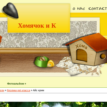
Хомячок и К
Фотоальбом »
ели
»
Кролики pet класса
» Айс крим