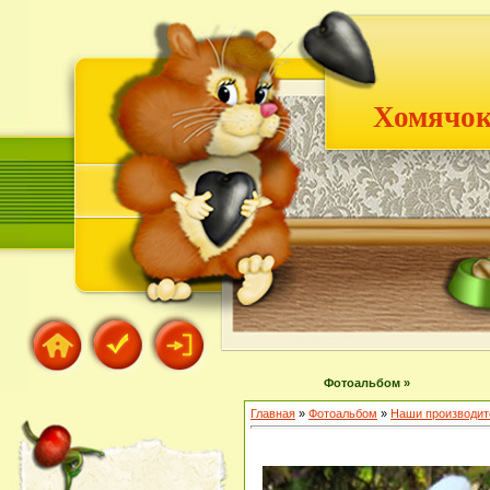
Хомячок
Фотоальбом »
Главная
»
Фотоальбом
»
Наши производит