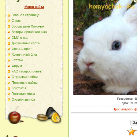
Меню сайта
Главная страница
О наc
Зоомагазин Хомячок
Ветеринарная клиника
СМИ о нас
Дисконтные карты
Фотогалерея
Хомячиный блог
Статьи
Форум
FAQ (вопрос-ответ)
Открытки и обои
Полезные сайты
Контакты
Гостевая книга
Просмотров
: 6
Онлайн запись
Дата
: 29.09
Просмотреть ф