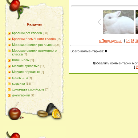
Разделы
Кролики pet класса
[50]
Кролики племенного класса
[25]
« Предыдущая
|
14
15
1
Морские свинки pet класса
[38]
Морские свинки племенного
Всего комментариев
:
0
класса
[4]
Шиншиллы
[5]
Добавлять комментарии могу
Мелкие зубастые
[14]
[
Р
Мелкие пернатые
[2]
крольчата
[6]
крысята
[14]
хомячата сирийские
[7]
джунгарики
[7]