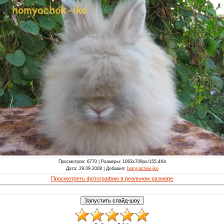
Просмотров
: 6770 |
Размеры
: 1063x709px/155.4Kb
Дата
: 29.09.2008 |
Добавил
:
homyachok-iko
Просмотреть фотографию в реальном размере