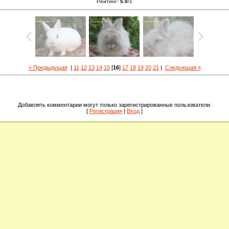
Рейтинг
:
5.0
/
1
« Предыдущая
|
11
12
13
14
15
[
16
]
17
18
19
20
21
|
Следующая »
Добавлять комментарии могут только зарегистрированные пользователи.
[
Регистрация
|
Вход
]