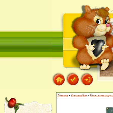
Главная
»
Фотоальбом
»
Наши производит