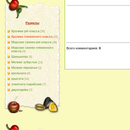
Разделы
Кролики pet класса
[50]
Кролики племенного класса
[25]
Морские свинки pet класса
[38]
Морские свинки племенного
Всего комментариев
:
0
класса
[4]
Шиншиллы
[5]
Мелкие зубастые
[14]
Мелкие пернатые
[2]
крольчата
[6]
крысята
[14]
хомячата сирийские
[7]
джунгарики
[7]