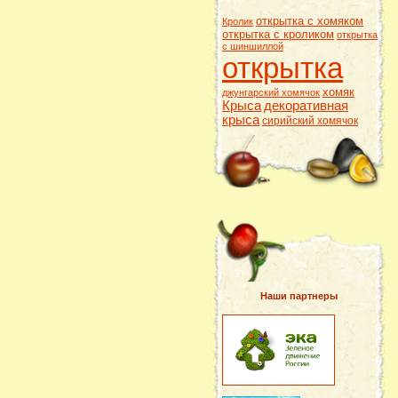
открытка с хомяком
Кролик
открытка с кроликом
открытка
с шиншиллой
открытка
хомяк
джунгарский хомячок
Крыса
декоративная
крыса
сирийский хомячок
Наши партнеры