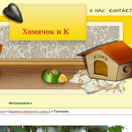
Хомячок и К
Фотоальбом »
ели
»
Кролики племенного класса
» Пилигрим