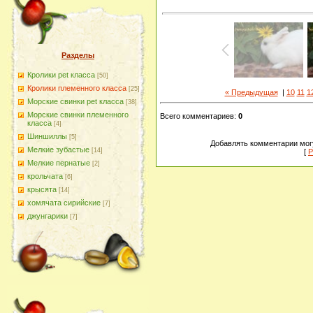
Разделы
Кролики pet класса
[50]
Кролики племенного класса
[25]
« Предыдущая
|
10
11
1
Морские свинки pet класса
[38]
Морские свинки племенного
Всего комментариев
:
0
класса
[4]
Шиншиллы
[5]
Добавлять комментарии могу
Мелкие зубастые
[14]
[
Р
Мелкие пернатые
[2]
крольчата
[6]
крысята
[14]
хомячата сирийские
[7]
джунгарики
[7]