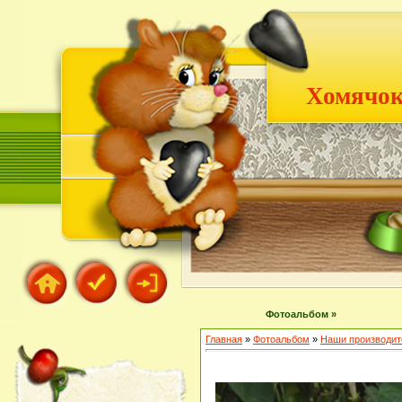
Хомячок
Фотоальбом »
Главная
»
Фотоальбом
»
Наши производит