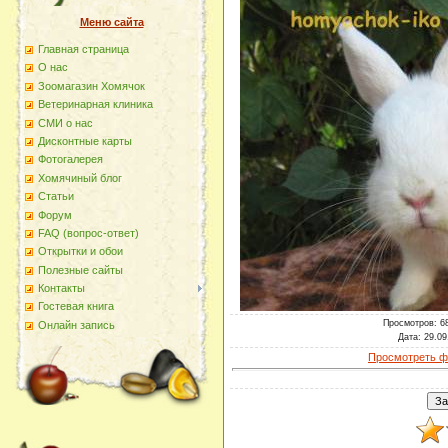
Меню сайта
Главная страница
О наc
Зоомагазин Хомячок
Ветеринарная клиника
СМИ о нас
Дисконтные карты
Фотогалерея
Хомячиный блог
Статьи
Форум
FAQ (вопрос-ответ)
Открытки и обои
Полезные сайты
Контакты
Гостевая книга
Просмотров
: 6
Онлайн запись
Дата
: 29.09
Просмотреть ф