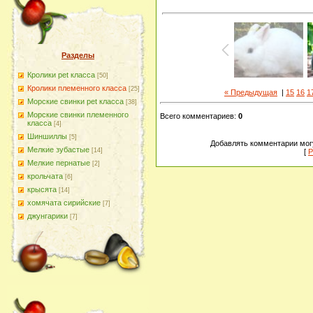
Разделы
Кролики pet класса
[50]
Кролики племенного класса
[25]
« Предыдущая
|
15
16
1
Морские свинки pet класса
[38]
Морские свинки племенного
Всего комментариев
:
0
класса
[4]
Шиншиллы
[5]
Добавлять комментарии могу
Мелкие зубастые
[14]
[
Р
Мелкие пернатые
[2]
крольчата
[6]
крысята
[14]
хомячата сирийские
[7]
джунгарики
[7]