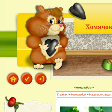
Хомячок
Фотоальбом »
Главная
»
Фотоальбом
»
Наши производит